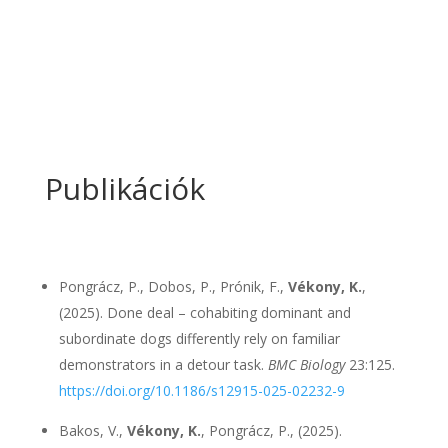
Publikációk
Pongrácz, P., Dobos, P., Prónik, F.,
Vékony, K.
,
(2025). Done deal – cohabiting dominant and
subordinate dogs differently rely on familiar
demonstrators in a detour task.
BMC Biology
23:125.
https://doi.org/10.1186/s12915-025-02232-9
Bakos, V.,
Vékony, K.
, Pongrácz, P., (2025).