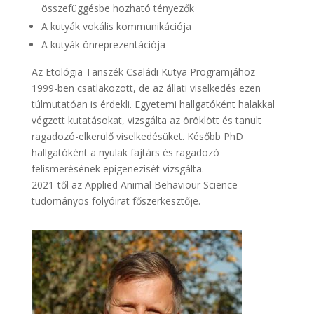
összefüggésbe hozható tényezők
A kutyák vokális kommunikációja
A kutyák önreprezentációja
Az Etológia Tanszék Családi Kutya Programjához
1999-ben csatlakozott, de az állati viselkedés ezen
túlmutatóan is érdekli. Egyetemi hallgatóként halakkal
végzett kutatásokat, vizsgálta az öröklött és tanult
ragadozó-elkerülő viselkedésüket. Később PhD
hallgatóként a nyulak fajtárs és ragadozó
felismerésének epigenezisét vizsgálta.
2021-től az Applied Animal Behaviour Science
tudományos folyóirat főszerkesztője.