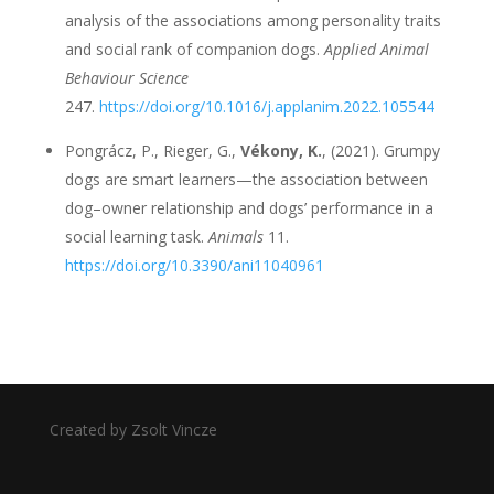
analysis of the associations among personality traits
and social rank of companion dogs.
Applied Animal
Behaviour Science
247.
https://doi.org/10.1016/j.applanim.2022.105544
Pongrácz, P., Rieger, G.,
Vékony, K.
, (2021). Grumpy
dogs are smart learners—the association between
dog–owner relationship and dogs’ performance in a
social learning task.
Animals
11.
https://doi.org/10.3390/ani11040961
Created by Zsolt Vincze